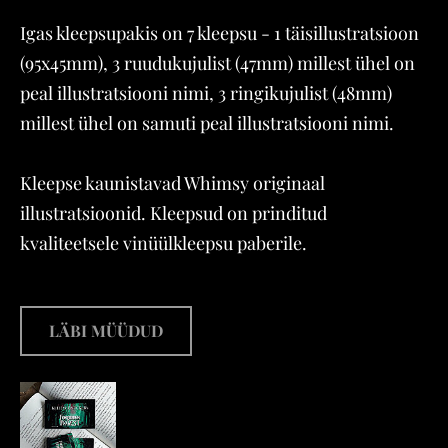
Igas kleepsupakis on 7 kleepsu - 1 täisillustratsioon
(95x45mm), 3 ruudukujulist (47mm) millest ühel on
peal illustratsiooni nimi, 3 ringikujulist (48mm)
millest ühel on samuti peal illustratsiooni nimi.
Kleepse kaunistavad Whimsy originaal
illustratsioonid. Kleepsud on prinditud
kvaliteetsele vinüülkleepsu paberile.
LÄBI MÜÜDUD