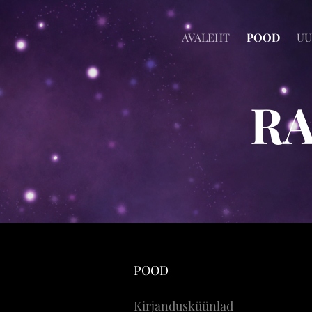
AVALEHT
POOD
UU
R
POOD
Kirjandusküünlad