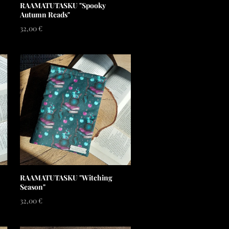
RAAMATUTASKU "Spooky
Autumn Reads"
32,00 €
RAAMATUTASKU "Witching
Season"
32,00 €