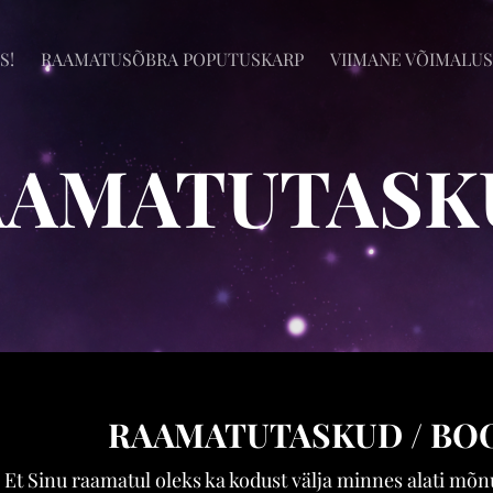
S!
RAAMATUSÕBRA POPUTUSKARP
VIIMANE VÕIMALUS
AAMATUTASK
RAAMATUTASKUD / BO
Et Sinu raamatul oleks ka kodust välja minnes alati mõnus