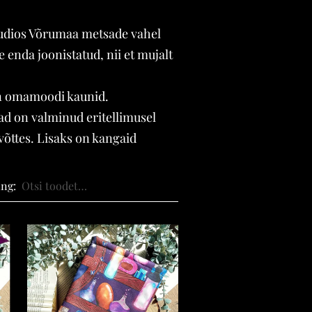
udios Võrumaa metsade vahel
 enda joonistatud, nii et mujalt
 on omamoodi kaunid.
ad on valminud eritellimusel
võttes. Lisaks on kangaid
ing: