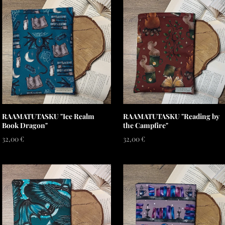
RAAMATUTASKU "Ice Realm
RAAMATUTASKU "Reading by
Book Dragon"
the Campfire"
32,00 €
32,00 €