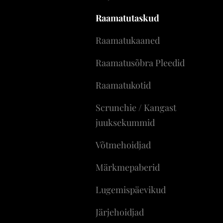
Raamatutaskud
Raamatukaaned
Raamatusõbra Pleedid
Raamatukotid
Scrunchie / Kangast
juuksekummid
Võtmehoidjad
Märkmepaberid
Lugemispäevikud
Järjehoidjad