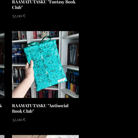
RAAMATUTASKU "Fantasy Book
Club"
32,00 €
k
RAAMATUTASKU "Antisocial
Book Club"
32,00 €