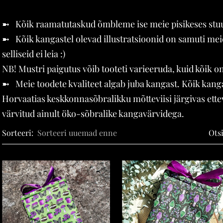
➼ Kõik raamatutaskud õmbleme ise meie pisikeses stu
➼ Kõik kangastel olevad illustratsioonid on samuti meie
selliseid ei leia :)
NB! Mustri paigutus võib tooteti varieeruda, kuid kõik
➼ Meie toodete kvaliteet algab juba kangast. Kõik kang
Horvaatias keskkonnasõbralikku mõtteviisi järgivas ette
värvitud ainult öko-sõbralike kangavärvidega.
Sorteeri:
Ots