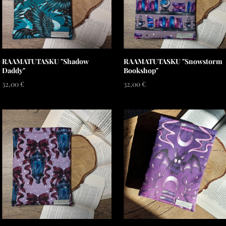
RAAMATUTASKU "Shadow
RAAMATUTASKU "Snowstorm
Daddy"
Bookshop"
32,00 €
32,00 €