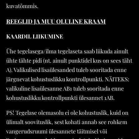
kuvatõmmis.
REEGLID JA MUU OLULINE KRAAM
KAARDIL LIIKUMINE
Ühe tegelasega/ilma tegelaseta saab liikuda ainult
ühte tähte pidi (nt. ainult punktidel kus on sees täht
A). Valikulised lisaülesanded tuleb sooritada enne
järgnevat kohustuslikku kontrollpunkti. NÄITEKS:
valikuline lisaülesanne AB1 tuleb sooritada enne
kohustuslikku kontrollpunkti ülesannet 1AB.
PS! Tegelase olemasolu ei ole kohustuslik, kuid on
ülimalt soovituslik, sest kohati annab see rohkem
vangerudsruumi ülesannete täitmisel või