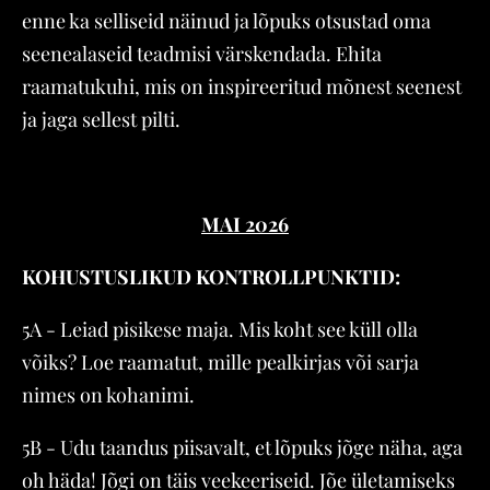
enne ka selliseid näinud ja lõpuks otsustad oma
seenealaseid teadmisi värskendada. Ehita
raamatukuhi, mis on inspireeritud mõnest seenest
ja jaga sellest pilti.
MAI 2026
KOHUSTUSLIKUD KONTROLLPUNKTID:
5A - Leiad pisikese maja. Mis koht see küll olla
võiks? Loe raamatut, mille pealkirjas või sarja
nimes on kohanimi.
5B - Udu taandus piisavalt, et lõpuks jõge näha, aga
oh häda! Jõgi on täis veekeeriseid. Jõe ületamiseks