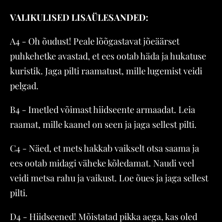
VALIKULISED LISAÜLESANDED:
A4 - Oh õudust! Peale lõõgastavat jõeäärset
puhkehetke avastad, et ees ootab häda ja hukatuse
kuristik. Jaga pilti raamatust, mille lugemist veidi
pelgad.
B4 - Imetled võimast hiidseente armaadat. Leia
raamat, mille kaanel on seen ja jaga sellest pilti.
C4 - Näed, et mets hakkab vaikselt otsa saama ja
ees ootab midagi väheke kõledamat. Naudi veel
veidi metsa rahu ja vaikust. Loe õues ja jaga sellest
pilti.
D4 - Hiidseened! Mõistatad pikka aega, kas oled