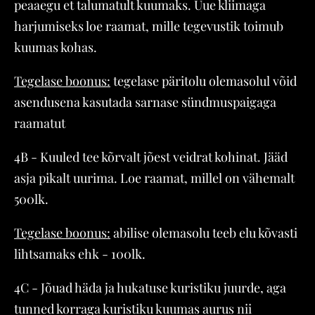
peaaegu et talumatult kuumaks. Uue kliimaga
harjumiseks loe raamat, mille tegevustik toimub
kuumas kohas.
Tegelase boonus:
tegelase päritolu olemasolul võid
asendusena kasutada sarnase sündmuspaigaga
raamatut
4B - Kuuled tee kõrvalt jõest veidrat kohinat. Jääd
asja pikalt uurima. Loe raamat, millel on vähemalt
500lk.
Tegelase boonus:
abilise olemasolu teeb elu kõvasti
lihtsamaks ehk - 100lk.
4C - Jõuad häda ja hukatuse kuristiku juurde, aga
tunned korraga kuristiku kuumas aurus nii