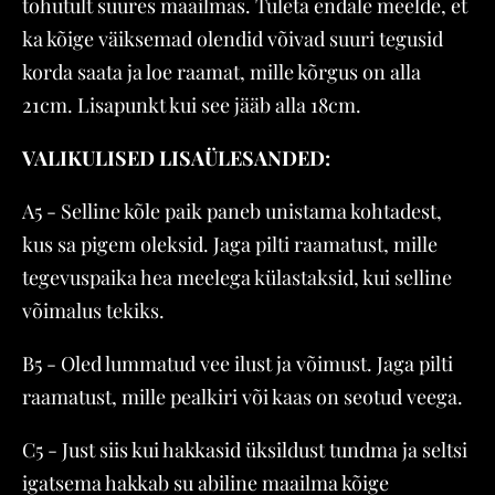
tohutult suures maailmas. Tuleta endale meelde, et
ka kõige väiksemad olendid võivad suuri tegusid
korda saata ja loe raamat, mille kõrgus on alla
21cm. Lisapunkt kui see jääb alla 18cm.
VALIKULISED LISAÜLESANDED:
A5 - Selline kõle paik paneb unistama kohtadest,
kus sa pigem oleksid. Jaga pilti raamatust, mille
tegevuspaika hea meelega külastaksid, kui selline
võimalus tekiks.
B5 - Oled lummatud vee ilust ja võimust. Jaga pilti
raamatust, mille pealkiri või kaas on seotud veega.
C5 - Just siis kui hakkasid üksildust tundma ja seltsi
igatsema hakkab su abiline maailma kõige