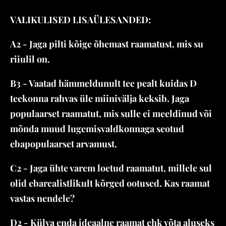
VALIKULISED LISAÜLESANDED:
A2 - Jaga pilti kõige õhemast raamatust, mis su
riiulil on.
B3 - Vaatad hämmeldunult tee pealt kuidas D
teekonna rahvas üle miinivälja keksib. Jaga
populaarset raamatut, mis sulle ei meeldinud või
mõnda muud lugemisvaldkonnaga seotud
ebapopulaarset arvamust.
C2 - Jaga ühte varem loetud raamatut, millele sul
olid ebarealistlikult kõrged ootused. Kas raamat
vastas nendele?
D2 - Külva enda ideaalne raamat ehk võta aluseks