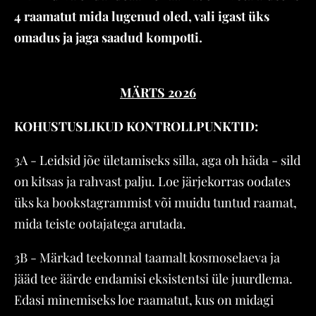
4 raamatut mida lugenud oled, vali igast üks
omadus ja jaga saadud kompotti.
MÄRTS 2026
KOHUSTUSLIKUD KONTROLLPUNKTID:
3A - Leidsid jõe ületamiseks silla, aga oh häda - sild
on kitsas ja rahvast palju. Loe järjekorras oodates
üks ka bookstagrammist või muidu tuntud raamat,
mida teiste ootajatega arutada.
3B - Märkad teekonnal taamalt kosmoselaeva ja
jääd tee äärde endamisi eksistentsi üle juurdlema.
Edasi minemiseks loe raamatut, kus on midagi