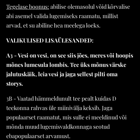
Tegelase boonus:
abilise olemasolul võid kõrvalise
abi asemel valida lugemiseks raamatu, millist
arvad, et su abiline hea meelega loeks.
VALIKULISED LISAÜLESANDED:
A3 - Vesi on vesi, on see siis jões, meres või hoopis
mõnes lumesula lombis. Tee üks mõnus värske
jalutuskäik, leia vesi ja jaga sellest pilti oma
storys.
3B - Vaatad hämmeldunult tee pealt kuidas D
teekonna rahvas üle miinivälja keksib. Jaga
populaarset raamatut, mis sulle ei meeldinud või
mõnda muud lugemisvaldkonnaga seotud
ebapopulaarset arvamust.