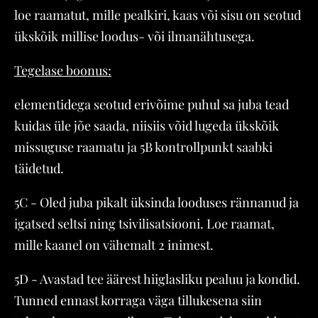
loe raamatut, mille pealkiri, kaas või sisu on seotud
ükskõik millise loodus- või ilmanähtusega.
Tegelase boonus:
elementidega seotud erivõime puhul sa juba tead
kuidas üle jõe saada, niisiis võid lugeda ükskõik
missuguse raamatu ja 5B kontrollpunkt saabki
täidetud.
5C - Oled juba pikalt üksinda looduses rännanud ja
igatsed seltsi ning tsivilisatsiooni. Loe raamat,
mille kaanel on vähemalt 2 inimest.
5D - Avastad tee äärest hiiglasliku pealuu ja kondid.
Tunned ennast korraga väga tillukesena siin