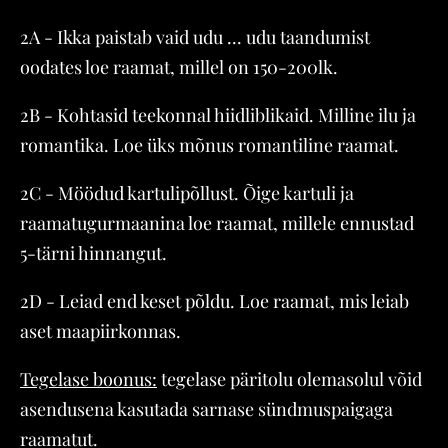
2A - Ikka paistab vaid udu ... udu taandumist
oodates loe raamat, millel on 150-200lk.
2B - Kohtasid teekonnal hiidliblikaid. Milline ilu ja
romantika. Loe üks mõnus romantiline raamat.
2C - Möödud kartulipõllust. Õige kartuli ja
raamatugurmaanina loe raamat, millele ennustad
5-tärni hinnangut.
2D - Leiad end keset põldu. Loe raamat, mis leiab
aset maapiirkonnas.
Tegelase boonus:
tegelase päritolu olemasolul võid
asendusena kasutada sarnase sündmuspaigaga
raamatut.