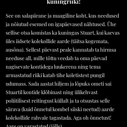
kuningriiki!
See on salapärane ja maagiline koht, kus needused
ja nõiutud esemed on igapäevased nähtused. Ühe
sellise otsa komistas ka kuningas Stuart, kui kaevas
üles iidsete kolekollide aarde (täitsa kogemata,
ausõna). Sellest päevast peale kannatab ta hirmsa
needuse all, mille tõttu veedab ta oma päevad
nagisevate kontidega luukerena ning tema
armastatud riiki katab tihe koletistest pungil
udumass. Sada aastat hiljem ja lõpuks ometi sai
Stuartil kontide klõbinast ning ülikehvast
poliitilisest reitingust küllalt ja ta otsustas selle
särava (kuid õnnetul kombel siiski neetud) aarde
kolekollide rahvale tagastada. Aga oh õnnetust!
Aare on varastatud (jälle).