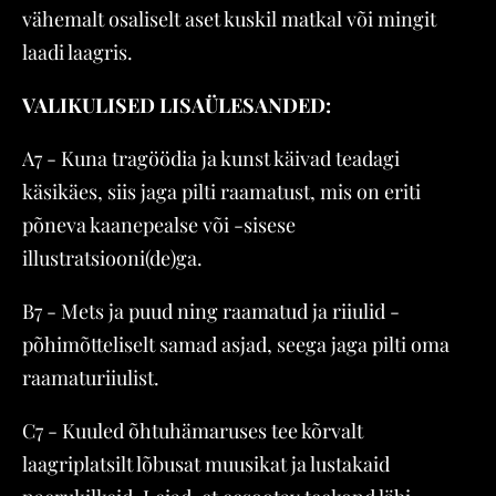
vähemalt osaliselt aset kuskil matkal või mingit
laadi laagris.
VALIKULISED LISAÜLESANDED:
A7 - Kuna tragöödia ja kunst käivad teadagi
käsikäes, siis jaga pilti raamatust, mis on eriti
põneva kaanepealse või -sisese
illustratsiooni(de)ga.
B7 - Mets ja puud ning raamatud ja riiulid -
põhimõtteliselt samad asjad, seega jaga pilti oma
raamaturiiulist.
C7 - Kuuled õhtuhämaruses tee kõrvalt
laagriplatsilt lõbusat muusikat ja lustakaid