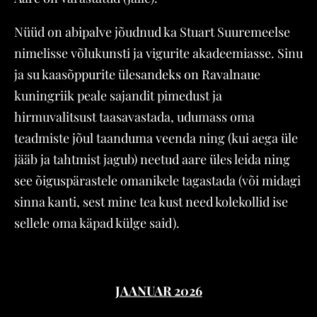
Nüüd on abipalve jõudnud ka Stuart Suuremeelse
nimelisse võlukunsti ja vigurite akadeemiasse. Sinu
ja su kaasõppurite ülesandeks on Ravalnaue
kuningriik peale sajandit pimedust ja
hirmuvalitsust taasavastada, udumass oma
teadmiste jõul taanduma veenda ning (kui aega üle
jääb ja tahtmist jagub) neetud aare üles leida ning
see õiguspärastele omanikele tagastada (või midagi
sinna kanti, sest mine tea kust need kolekollid ise
sellele oma käpad külge said).
JAANUAR 2026