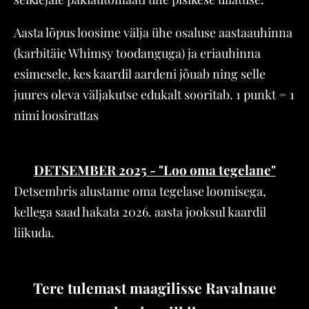
Aasta lõpus loosime välja ühe osaluse aastaauhinna
(karbitäie Whimsy toodanguga) ja eriauhinna
esimesele, kes kaardil aardeni jõuab ning selle
juures oleva väljakutse edukalt sooritab. 1 punkt = 1
nimi loosirattas
DETSEMBER 2025 - "Loo oma tegelane"
Detsembris alustame oma tegelase loomisega,
kellega saad hakata 2026. aasta jooksul kaardil
liikuda.
Tere tulemast maagilisse
Ravalnaue