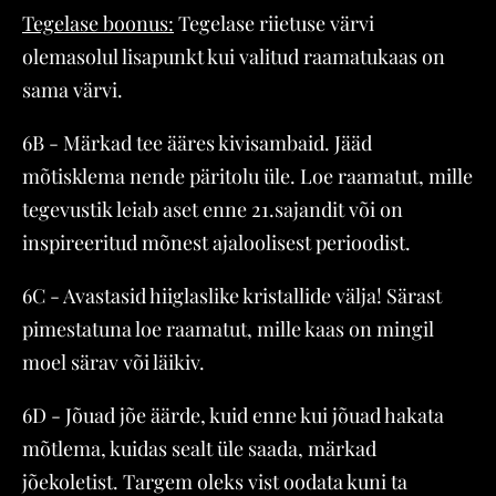
Tegelase boonus:
Tegelase riietuse värvi
olemasolul lisapunkt kui valitud raamatukaas on
sama värvi.
6B - Märkad tee ääres kivisambaid. Jääd
mõtisklema nende päritolu üle. Loe raamatut, mille
tegevustik leiab aset enne 21.sajandit või on
inspireeritud mõnest ajaloolisest perioodist.
6C - Avastasid hiiglaslike kristallide välja! Särast
pimestatuna loe raamatut, mille kaas on mingil
moel särav või läikiv.
6D - Jõuad jõe äärde, kuid enne kui jõuad hakata
mõtlema, kuidas sealt üle saada, märkad
jõekoletist. Targem oleks vist oodata kuni ta