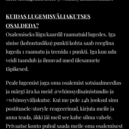
KUIDAS LUGEMISVÄLJAKUTSES
OSALDEDA?
Osalemiseks liigu kaardil raamatuid lugedes. Iga
sinise (kohustusliku) punkti kohta saab reeglina
lugeda 1 raamatu ja teenida 1 punkti. Iga kuu udu
veidi taandub ja ilmuvad uued ülesannete
täpikesed.
Peale lugemist jaga oma osalemist sotsiaalmeedias
ja märgi ära ka meid @whimsydisainistuudio ja
#whimsyväljakutse. Kui me pole 24h jooksul sinu
postitusele/storyle reageerinud, kirjuta meile ja
anna teada, äkki jäi meil see kahe silma vahele.
Privaatse konto puhul saada meile oma osalemisest