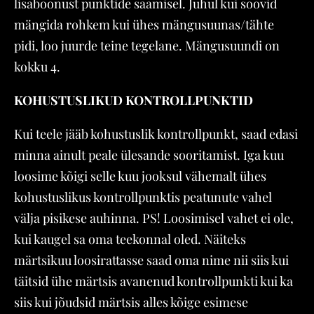
lisaboonust punktide saamisel. Juhul kui soovid
mängida rohkem kui ühes mängusuunas/tähte
pidi, loo juurde teine tegelane. Mängusuundi on
kokku 4.
KOHUSTUSLIKUD KONTROLLPUNKTID
Kui teele jääb kohustuslik kontrollpunkt, saad edasi
minna ainult peale ülesande sooritamist. Iga kuu
loosime kõigi selle kuu jooksul vähemalt ühes
kohustuslikus kontrollpunktis peatunute vahel
välja pisikese auhinna. PS! Loosimisel vahet ei ole,
kui kaugel sa oma teekonnal oled. Näiteks
märtsikuu loosirattasse saad oma nime nii siis kui
täitsid ühe märtsis avanenud kontrollpunkti kui ka
siis kui jõudsid märtsis alles kõige esimese