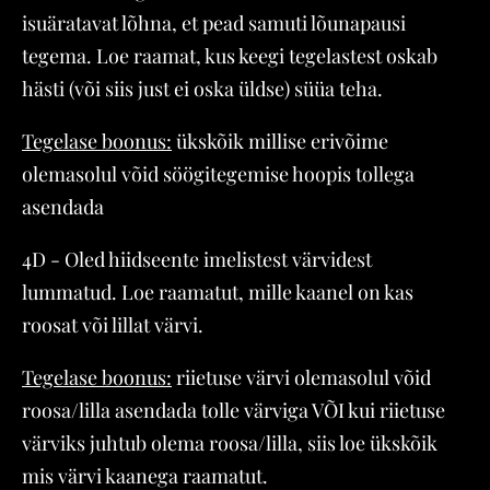
isuäratavat lõhna, et pead samuti lõunapausi
tegema. Loe raamat, kus keegi tegelastest oskab
hästi (või siis just ei oska üldse) süüa teha.
Tegelase boonus:
ükskõik millise erivõime
olemasolul võid söögitegemise hoopis tollega
asendada
4D - Oled hiidseente imelistest värvidest
lummatud. Loe raamatut, mille kaanel on kas
roosat või lillat värvi.
Tegelase boonus:
riietuse värvi olemasolul võid
roosa/lilla asendada tolle värviga VÕI kui riietuse
värviks juhtub olema roosa/lilla, siis loe ükskõik
mis värvi kaanega raamatut.