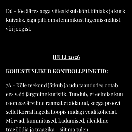
D6 - Jõe ääres aega viites kisub kõht tühjaks ja kurk
kuivaks. jaga pilti oma lemmikust lugemissnäkist
või joogist.
JUULI 2026
KOHUSTUSLIKUD KONTROLLPUNKTID:
7A - Kõle teekond jätkub ja udu taandudes ootab
ees vaid järgmine kuristik. Tundub, et eelmise kuu
rõõmsavärviline raamat ei aidanud, seega proovi
sellel korral lugeda hoopis midagi veidi kõhedat.
Mõrvad, kummitused, kadumised, üleüldine
tragöödia ja traagika - siit ma tulen.