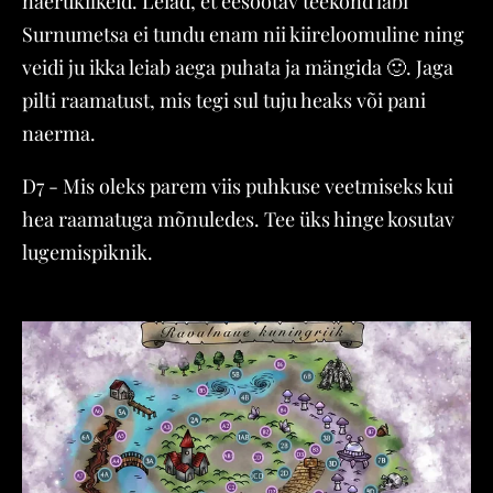
naerukilkeid. Leiad, et eesootav teekond läbi
Surnumetsa ei tundu enam nii kiireloomuline ning
veidi ju ikka leiab aega puhata ja mängida 🙂. Jaga
pilti raamatust, mis tegi sul tuju heaks või pani
naerma.
D7 - Mis oleks parem viis puhkuse veetmiseks kui
hea raamatuga mõnuledes. Tee üks hinge kosutav
lugemispiknik.