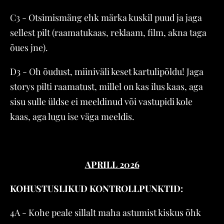
C3 - Otsimismäng ehk märka kuskil puud ja jaga
sellest pilt (raamatukaas, reklaam, film, akna taga
õues jne).
D3 - Oh õudust, miiniväli keset kartulipõldu! Jaga
storys pilti raamatust, millel on kas ilus kaas, aga
sisu sulle üldse ei meeldinud või vastupidi kole
kaas, aga lugu ise väga meeldis.
APRILL 2026
KOHUSTUSLIKUD KONTROLLPUNKTID:
4A - Kohe peale sillalt maha astumist kiskus õhk