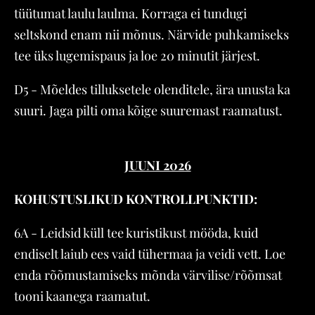
tüütumat laulu laulma. Korraga ei tundugi
seltskond enam nii mõnus. Närvide puhkamiseks
tee üks lugemispaus ja loe 20 minutit järjest.
D5 - Mõeldes tilluksetele olenditele, ära unusta ka
suuri. Jaga pilti oma kõige suuremast raamatust.
JUUNI 2026
KOHUSTUSLIKUD KONTROLLPUNKTID:
6A - Leidsid küll tee kuristikust mööda, kuid
endiselt laiub ees vaid tühermaa ja veidi vett. Loe
enda rõõmustamiseks mõnda värvilise/rõõmsat
tooni kaanega raamatut.