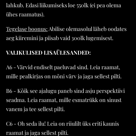
lahkub. Edasi liikumiseks loe 550lk (ei pea olema
ühes raamatus).
Tegelase boonus:
Abilise olemasolul läheb oodates
aeg kiiremini ja piisab vaid 300lk lugemisest.
VALIKULISED LISAÜLESANDED:
A6 - Värvid endiselt paeluvad sind. Leia raamat,
mille pealkirjas on mõni värv ja jaga sellest pilti.
B6 - Kõik see ajalugu paneb sind asju perspektiivi
seadma. Leia raamat, mille esmatrükk on sinust
vanem ja tee sellest pilti.
C6 - Oh seda ilu! Leia on riiulilt üks eriti kaunis
raamat ja jaga sellest pilti.