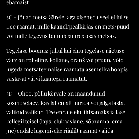
ebamaist.
3C - Jõuad metsa äärele, aga siseneda veel ei julge.
Loe raamat, mille kaanel/pealkirjas on mets/puud
või mille tegevus toimub suures osas metsas.
Tegelase boonus:
juhul kui sinu tegelase riietuse
värv on roheline, kollane, oranž või pruun, võid
lugeda metsateemalise raamatu asemel ka hoopis
vastavat värvi kaanega raamatut.
3D - Ohoo, põllu kõrvale on maandunud
kosmoselaev. Kas lähemalt uurida või jalga lasta,
valikud valikud. Tee endale elu lihtsamaks ja lase
kellegil teisel (laps, elukaaslane, sõbranna, ema
jne) endale lugemiseks riiulilt raamat valida.