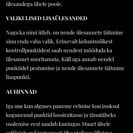
ülesandega ühele poole.
VALIKULISED LISAÜLESANDED
Nagu ka nimi ütleb, on nende ülesannete täitmine
sinu enda vaba valik. Erinevalt kohustuslikest
kontrollpunktidest saab nendest mööduda ka
ülesannet sooritamata. Küll aga annab nendel
punktidel peatumine ja nende ülesannete täitmine
lisapunkti.
AUHINNAD
Iga uue kuu alguses paneme eelmise kuu jooksul
kogunenud punktid loosirattasse ja tänutäheks
osalemise eest saadab kuningas Stuart ühele
seiklejale pakiautomaati ühe pisikese üllatuse.