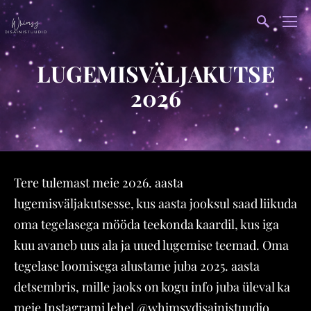
LUGEMISVÄLJAKUTSE
2026
Tere tulemast meie 2026. aasta
lugemisväljakutsesse, kus aasta jooksul saad liikuda
oma tegelasega mööda teekonda kaardil, kus iga
kuu avaneb uus ala ja uued lugemise teemad. Oma
tegelase loomisega alustame juba 2025. aasta
detsembris, mille jaoks on kogu info juba üleval ka
meie Instagrami lehel
@whimsydisainistuudio
.