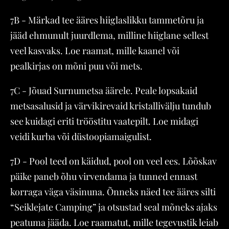
7B - Märkad tee ääres hiiglaslikku tammetõru ja
jääd ehmunult juurdlema, milline hiiglane sellest
veel kasvaks. Loe raamat, mille kaanel või
pealkirjas on mõni puu või mets.
7C - Jõuad Surnumetsa äärele. Peale lopsakaid
metsasalusid ja värvikirevaid kristallivälju tundub
see kuidagi eriti trööstitu vaatepilt. Loe midagi
veidi kurba või düstoopiamaigulist.
7D - Pool teed on käidud, pool on veel ees. Lõõskav
päike paneb õhu virvendama ja tunned ennast
korraga väga väsinuna. Õnneks näed tee ääres silti
“Seiklejate Camping” ja otsustad seal mõneks ajaks
peatuma jääda. Loe raamatut, mille tegevustik leiab