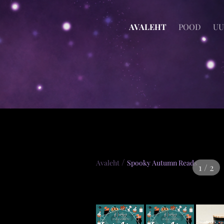
AVALEHT
POOD
UU
/
Avaleht
Spooky Autumn Reads
1 / 2