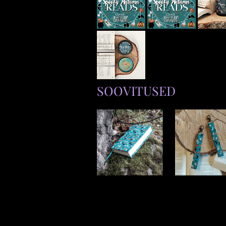
SOOVITUSED
RAAMATUKAANE
KÄEPAELAGA
D "Spooky Autumn
VÕTMEHOIDJ
Reads"
"Spooky Autum
Reads"
30,00 €
–
124,00 €