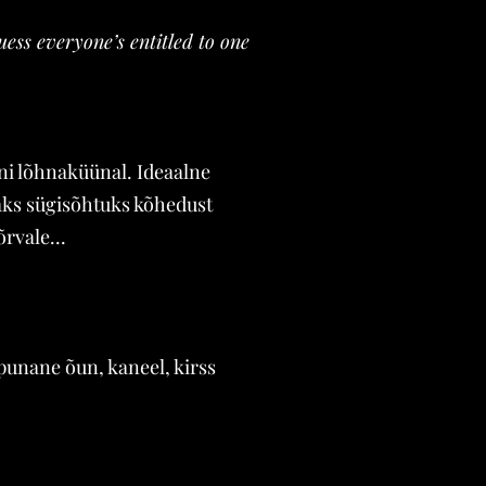
uess everyone’s entitled to one
i lõhnaküünal. Ideaalne
aks sügisõhtuks kõhedust
õrvale...
punane õun, kaneel, kirss