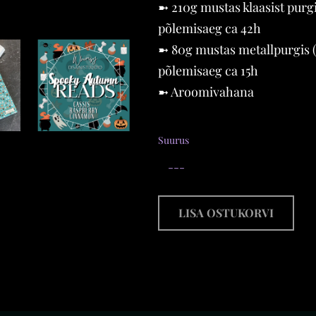
➼ 210g mustas klaasist purgi
põlemisaeg ca 42h
➼ 80g mustas metallpurgis (
põlemisaeg ca 15h
➼ Aroomivahana
Suurus
T
Spooky Autumn
n
Reads
2,00 €
–
22,00 €
LISA OSTUKORVI