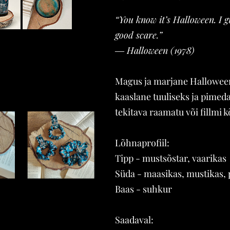
“You know it’s Halloween. I g
good scare.”
― Halloween (1978)
Magus ja marjane Halloween
kaaslane tuuliseks ja pimed
tekitava raamatu või fillmi k
Lõhnaprofiil:
Tipp - mustsõstar, vaarikas
Süda - maasikas, mustikas, 
Baas - suhkur
SCRUNCHIE
A
"Spooky Autumn
n
Reads"
Saadaval:
6,00 €
–
10,00 €