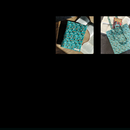
5,20 €
RAAMATUTASKU
RAAMATUKOT
"Spooky Autumn
"Spooky Autum
Reads"
Reads"
32,00 €
32,00 €