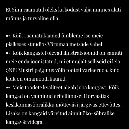
Et Sinu raamatul oleks ka kodust välja minnes alati
mõnus ja turvaline olla.
➼ Kõik raamatukaaned õmbleme ise meie
pisikeses stuudios Võrumaa metsade vahel
➼ Kõik kangastel olevad illustratsioonid on samuti
meie enda joonistatud, nii et mujalt selliseid ei leia
:)NB! Mustri paigutus võib tooteti varieeruda, kuid
kõik on omamoodi kaunid.
➼ Meie toodete kvaliteet algab juba kangast. Kõik
kangad on valminud eritellimusel Horvaatias
keskkonnasõbralikku mõtteviisi järgivas ettevõttes.
Lisaks on kangaid värvitud ainult öko-sõbralike
kangavärvidega.