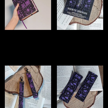
RAAMATUKAANED
MAGNET-JÄRJEHOIDJA
"Moonlight Library"
"Moonlight Library"
Läbi müüdud