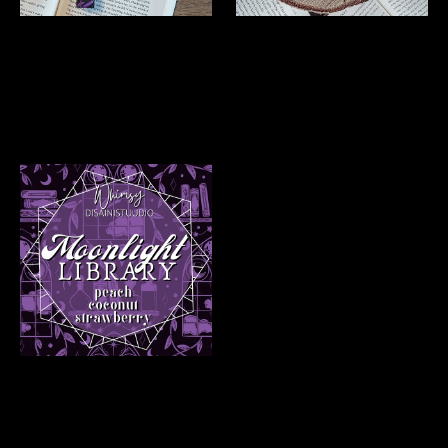
KÄEPAELAGA
JÄRJEHOIDJA "Moonlight
VÕTMEHOIDJA "Moonlight
Library"
Library"
Läbi müüdud
Moonlight Library