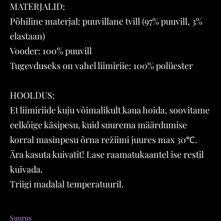
MATERJALID:
Põhiline materjal: puuvillane tvill (97% puuvill, 3%
elastaan)
Vooder: 100% puuvill
Tugevduseks on vahel liimiriie: 100% polüester
HOOLDUS:
Et liimiriide kuju võimalikult kaua hoida, soovitame
eelkõige käsipesu, kuid suurema määrdumise
korral masinpesu õrna režiimi juures max 30℃.
Ära kasuta kuivatit! Lase raamatukaantel ise restil
kuivada.
Triigi madalal temperatuuril.
Suurus