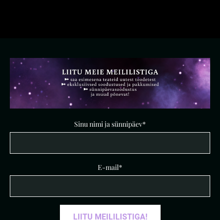
Sinu nimi ja sünnipäev
E-mail