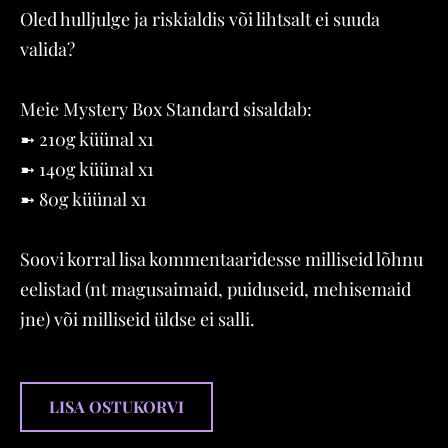
Oled hulljulge ja riskialdis või lihtsalt ei suuda
valida?
Meie Mystery Box Standard sisaldab:
➼ 210g küünal x1
➼ 140g küünal x1
➼ 80g küünal x1
Soovi korral lisa kommentaaridesse milliseid lõhnu
eelistad (nt magusaimaid, puiduseid, mehisemaid
jne) või milliseid üldse ei salli.
LISA OSTUKORVI