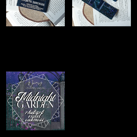
MAGNET-JÄRJEHOIDJA
JÄRJEHOIDJA "Midnight
"Midnight Garden"
Garden"
Läbi müüdud