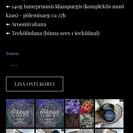
➼ 140g tumepruunis klaaspurgis (komplektis must
kaas) - põlemisaeg ca 27h
➼ Aroomivahana
➼ Teeküünlana (hinna sees 1 teeküünal)
Suurus
LISA OSTUKORVI