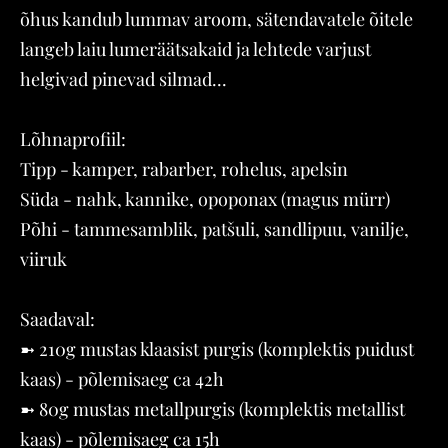
õhus kandub lummav aroom, sätendavatele õitele
langeb laiu lumeräätsakaid ja lehtede varjust
helgivad pinevad silmad...
Lõhnaprofiil:
Tipp - kamper, rabarber, rohelus, apelsin
Süda - nahk, kannike, opoponax (magus mürr)
Põhi - tammesamblik, patšuli, sandlipuu, vanilje,
viiruk
Saadaval:
➼ 210g mustas klaasist purgis (komplektis puidust
kaas) - põlemisaeg ca 42h
➼ 80g mustas metallpurgis (komplektis metallist
kaas) - põlemisaeg ca 15h