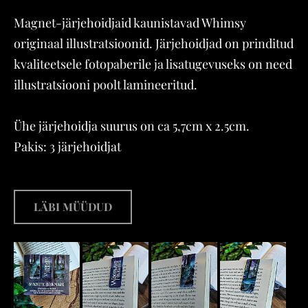
Magnet-järjehoidjaid kaunistavad Whimsy
originaal illustratsioonid. Järjehoidjad on prinditud
kvaliteetsele fotopaberile ja lisatugevuseks on need
illustratsiooni poolt lamineeritud.
Ühe järjehoidja suurus on ca 5,7cm x 2.5cm.
Pakis: 3 järjehoidjat
LÄBI MÜÜDUD