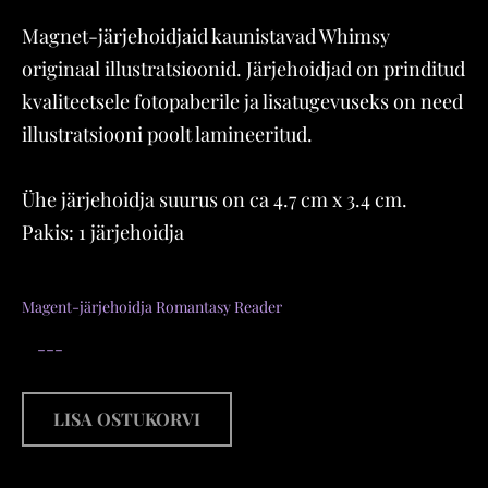
Magnet-järjehoidjaid kaunistavad Whimsy
originaal illustratsioonid. Järjehoidjad on prinditud
kvaliteetsele fotopaberile ja lisatugevuseks on need
illustratsiooni poolt lamineeritud.
Ühe järjehoidja suurus on ca 4.7 cm x 3.4 cm.
Pakis: 1 järjehoidja
Magent-järjehoidja Romantasy Reader
LISA OSTUKORVI