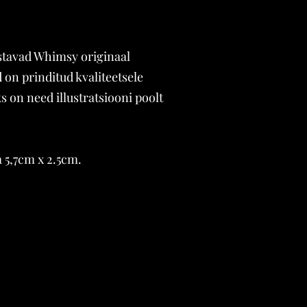
stavad Whimsy originaal
d on prinditud kvaliteetsele
s on need illustratsiooni poolt
 5,7cm x 2.5cm.