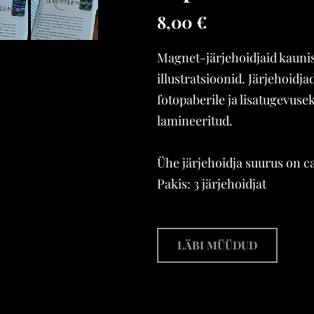
8,00 €
Magnet-järjehoidjaid kauni
illustratsioonid. Järjehoidja
fotopaberile ja lisatugevusek
lamineeritud.
Ühe järjehoidja suurus on ca
Pakis: 3 järjehoidjat
LÄBI MÜÜDUD