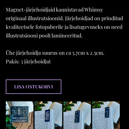
Magnet-järjehoidjaid kaunistavad Whimsy
originaal illustratsioonid. Järjehoidjad on prinditud
kvaliteetsele fotopaberile ja lisatugevuseks on need
illustratsiooni poolt lamineeritud.
Ühe järjehoidja suurus on ca 5,7cm x 2.5cm.
Pakis: 3 järjehoidjat
LISA OSTUKORVI