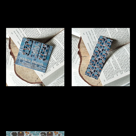
Readathon"
Readathon"
MAGNET-JÄRJEHOIDJA
JÄRJEHOIDJA "Winter
"Winter Readathon"
Readathon"
Läbi müüdud