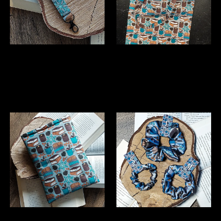
KÄEPAELAGA
RAAMATUKOTT "Winter
VÕTMEHOIDJA "Winter
Readathon"
Readathon"
RAAMATUTASKU "Winter
SCRUNCHIE "Winter