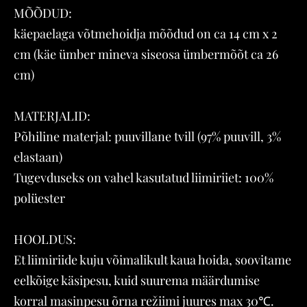
MÕÕDUD:
käepaelaga võtmehoidja mõõdud on ca 14 cm x 2
cm (käe ümber mineva siseosa ümbermõõt ca 26
cm)
MATERJALID:
Põhiline materjal: puuvillane tvill (97% puuvill, 3%
elastaan)
Tugevduseks on vahel kasutatud liimiriiet: 100%
polüester
HOOLDUS:
Et liimiriide kuju võimalikult kaua hoida, soovitame
eelkõige käsipesu, kuid suurema määrdumise
korral masinpesu õrna režiimi juures max 30℃.