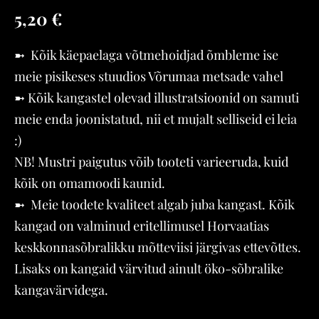
5,20 €
➼ Kõik käepaelaga võtmehoidjad õmbleme ise
meie pisikeses stuudios Võrumaa metsade vahel
➼ Kõik kangastel olevad illustratsioonid on samuti
meie enda joonistatud, nii et mujalt selliseid ei leia
:)
NB! Mustri paigutus võib tooteti varieeruda, kuid
kõik on omamoodi kaunid.
➼ Meie toodete kvaliteet algab juba kangast. Kõik
kangad on valminud eritellimusel Horvaatias
keskkonnasõbralikku mõtteviisi järgivas ettevõttes.
Lisaks on kangaid värvitud ainult öko-sõbralike
kangavärvidega.