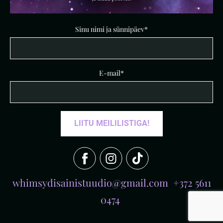
Sinu nimi ja sünnipäev
E-mail
whimsydisainistuudio@gmail.com +372 5611
0474