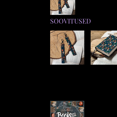
SOOVITUSED
KÄEPAELAGA
RAAMATUKAA
VÕTMEHOIDJA
D "Books &
"Books & Cookies"
Cookies"