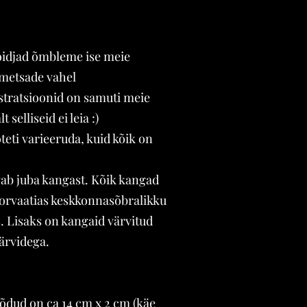
idjad õmbleme ise meie
 metsade vahel
ustratsioonid on samuti meie
 selliseid ei leia :)
teti varieeruda, kuid kõik on
gab juba kangast. Kõik kangad
Horvaatias keskkonnasõbralikku
s. Lisaks on kangaid värvitud
ärvidega.
dud on ca 14 cm x 2 cm (käe