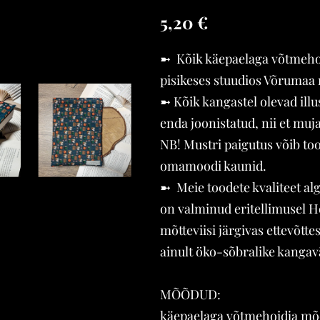
5,20 €
➼ Kõik käepaelaga võtmeho
pisikeses stuudios Võrumaa
➼ Kõik kangastel olevad ill
enda joonistatud, nii et mujalt
NB! Mustri paigutus võib too
omamoodi kaunid.
➼ Meie toodete kvaliteet al
NE
RAAMATUTASKU
on valminud eritellimusel 
"Books & Cookies"
mõtteviisi järgivas ettevõtte
ainult öko-sõbralike kangav
MÕÕDUD:
käepaelaga võtmehoidja mõõ