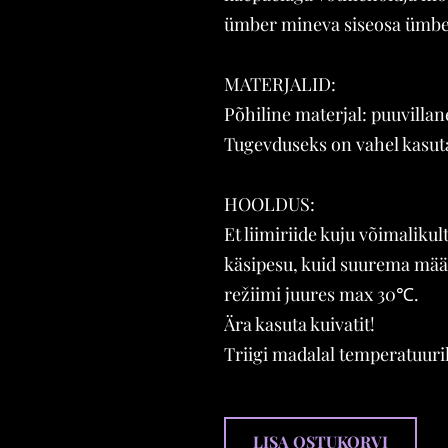
ümber mineva siseosa ümbe
MATERJALID:
Põhiline materjal: puuvillane
Tugevduseks on vahel kasuta
HOOLDUS:
Et liimiriide kuju võimaliku
käsipesu, kuid suurema mä
režiimi juures max 30℃.
Ära kasuta kuivatit!
Triigi madalal temperatuuril
LISA OSTUKORVI