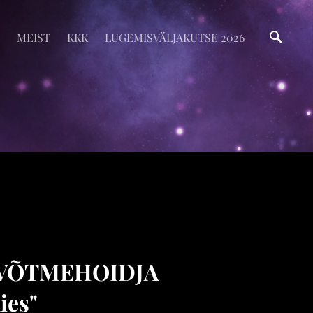
MEIST
KKK
LUGEMISVÄLJAKUTSE 2026
 VÕTMEHOIDJA
ies"