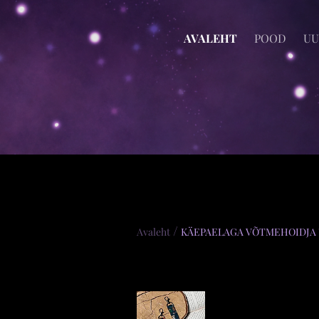
AVALEHT
POOD
UU
/
Avaleht
KÄEPAELAGA VÕTMEHOIDJA "B