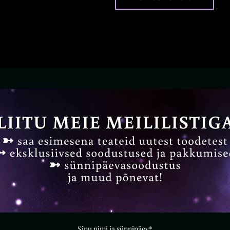
Sinu nimi ja sünnipäev