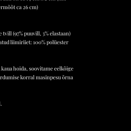
rmõõt ca 26 cm)
 tvill (97% puuvill, 3% elastaan)
tud liimiriiet: 100% polüester
lt kaua hoida, soovitame eelkõige
ärdumise korral masinpesu õrna
.