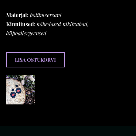
Materjal:
polümeersavi
Kinnitused:
hõbedased niklivabad,
hüpoallergeensed
LISA OSTUKORVI