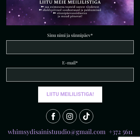
Sinu nimi ja sünnipäev
E-mail
whimsydisainistuudio@gmail.com +372 5611