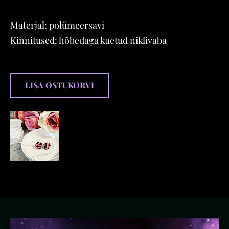
Materjal: polümeersavi
Kinnitused: hõbedaga kaetud niklivaba
LISA OSTUKORVI